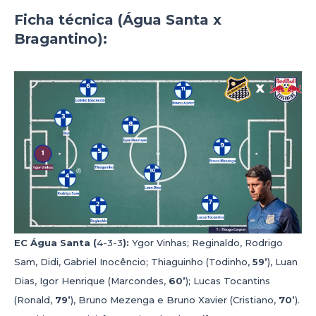
Ficha técnica (Água Santa x
Bragantino):
EC Água Santa (
4-3-3
):
Ygor Vinhas; Reginaldo, Rodrigo
Sam, Didi, Gabriel Inocêncio; Thiaguinho (Todinho,
59’
), Luan
Dias, Igor Henrique (Marcondes,
60’
); Lucas Tocantins
(Ronald,
79’
), Bruno Mezenga e Bruno Xavier (Cristiano,
70’
).