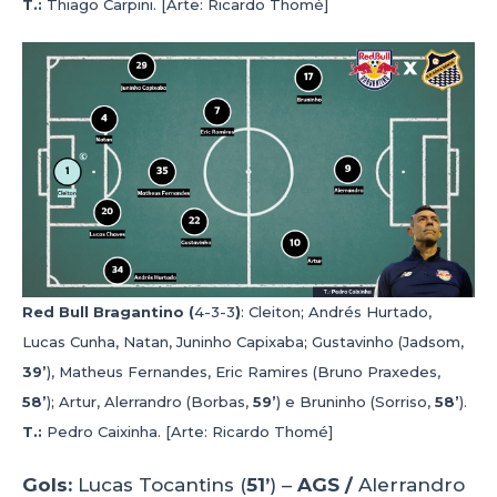
T.:
Thiago Carpini. [Arte: Ricardo Thomé]
Red Bull Bragantino (
4-3-3
)
: Cleiton; Andrés Hurtado,
Lucas Cunha, Natan, Juninho Capixaba; Gustavinho (Jadsom,
39’
), Matheus Fernandes, Eric Ramires (Bruno Praxedes,
58’
); Artur, Alerrandro (Borbas,
59’
) e Bruninho (Sorriso,
58’
).
T.:
Pedro Caixinha. [Arte: Ricardo Thomé]
Gols:
Lucas Tocantins (
51’
) –
AGS /
Alerrandro