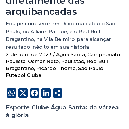
diretamente das
arquibancadas
Equipe com sede em Diadema bateu o São
Paulo, no Allianz Parque, e o Red Bull
Bragantino, na Vila Belmiro, para alcançar
resultado inédito em sua história
2 de abril de 2023
/
Água Santa
,
Campeonato
Paulista
,
Osmar Neto
,
Paulistão
,
Red Bull
Bragantino
,
Ricardo Thomé
,
São Paulo
Futebol Clube
W
X
F
Li
S
h
a
n
h
Esporte Clube Água Santa: da várzea
a
c
k
a
à glória
ts
e
e
re