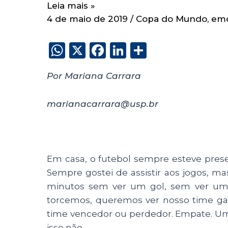
Leia mais »
4 de maio de 2019
/
Copa do Mundo
,
em
W
X
F
Li
S
h
a
n
h
Por Mariana Carrara
a
c
k
a
ts
e
e
re
marianacarrara@usp.br
A
b
dI
p
o
n
p
o
Em casa, o futebol sempre esteve presen
k
Sempre gostei de assistir aos jogos, 
minutos sem ver um gol, sem ver uma
torcemos, queremos ver nosso time g
time vencedor ou perdedor. Empate. U
isso não.