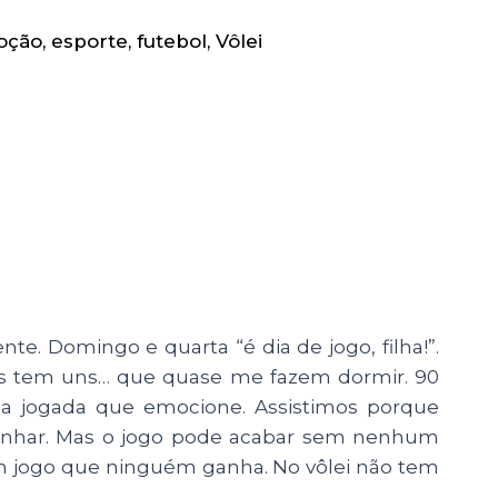
oção
,
esporte
,
futebol
,
Vôlei
te. Domingo e quarta “é dia de jogo, filha!”.
mas tem uns… que quase me fazem dormir. 90
 jogada que emocione. Assistimos porque
anhar. Mas o jogo pode acabar sem nenhum
m jogo que ninguém ganha. No vôlei não tem