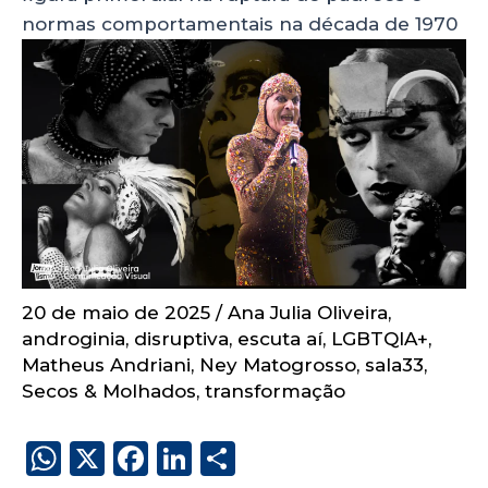
normas comportamentais na década de 1970
20 de maio de 2025
/
Ana Julia Oliveira
,
androginia
,
disruptiva
,
escuta aí
,
LGBTQIA+
,
Matheus Andriani
,
Ney Matogrosso
,
sala33
,
Secos & Molhados
,
transformação
W
X
F
Li
S