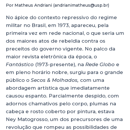
h
a
n
h
Por Matheus Andriani (andrianimatheus@usp.br)
a
c
k
a
ts
e
e
re
No ápice do contexto repressivo do regime
militar no Brasil, em 1973, apareceu, pela
A
b
dI
primeira vez em rede nacional, o que seria um
p
o
n
dos maiores atos de rebeldia contra os
p
o
preceitos do governo vigente. No palco da
k
maior revista eletrônica da época, o
Fantástico
(1973-presente), na
Rede Globo
e
em pleno horário nobre, surgiu para o grande
público o
Secos & Molhados,
com uma
abordagem artística que imediatamente
causou espanto. Parcialmente despido, com
adornos chamativos pelo corpo, plumas na
cabeça e rosto coberto por pintura, estava
Ney Matogrosso, um dos precursores de uma
revolução que rompeu as possibilidades de