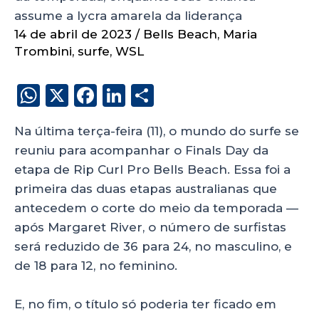
assume a lycra amarela da liderança
14 de abril de 2023
/
Bells Beach
,
Maria
Trombini
,
surfe
,
WSL
W
X
F
Li
S
h
a
n
h
Na última terça-feira (11), o mundo do surfe se
a
c
k
a
reuniu para acompanhar o Finals Day da
ts
e
e
re
etapa de Rip Curl Pro Bells Beach. Essa foi a
A
b
dI
primeira das duas etapas australianas que
p
o
n
antecedem o corte do meio da temporada —
p
o
após Margaret River, o número de surfistas
será reduzido de 36 para 24, no masculino, e
k
de 18 para 12, no feminino.
E, no fim, o título só poderia ter ficado em