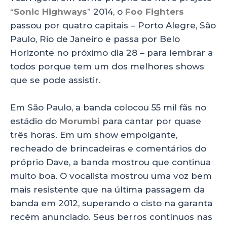
p
o
n
“
Sonic Highways
” 2014, o
Foo Fighters
p
o
passou por quatro capitais – Porto Alegre, São
Paulo, Rio de Janeiro e passa por Belo
k
Horizonte no próximo dia 28 – para lembrar a
todos porque tem um dos melhores shows
que se pode assistir.
Em São Paulo, a banda colocou 55 mil fãs no
estádio do
Morumbi
para cantar por quase
três horas. Em um show empolgante,
recheado de brincadeiras e comentários do
próprio Dave, a banda mostrou que continua
muito boa. O vocalista mostrou uma voz bem
mais resistente que na última passagem da
banda em 2012, superando o cisto na garanta
recém anunciado. Seus berros contínuos nas