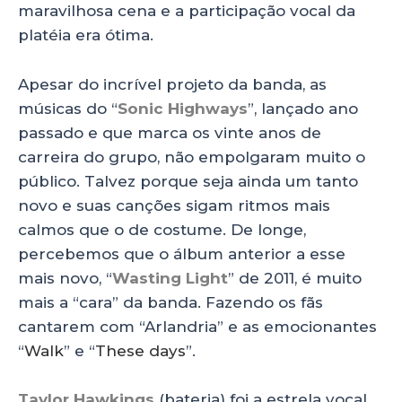
maravilhosa cena e a participação vocal da
platéia era ótima.
Apesar do incrível projeto da banda, as
músicas do “
Sonic Highways
”, lançado ano
passado e que marca os vinte anos de
carreira do grupo, não empolgaram muito o
público. Talvez porque seja ainda um tanto
novo e suas canções sigam ritmos mais
calmos que o de costume. De longe,
percebemos que o álbum anterior a esse
mais novo, “
Wasting Light
” de 2011, é muito
mais a “cara” da banda. Fazendo os fãs
cantarem com “Arlandria” e as emocionantes
“
Walk
” e “
These days
”.
Taylor Hawkings
(bateria) foi a estrela vocal