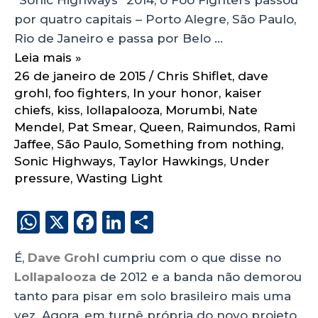
por quatro capitais – Porto Alegre, São Paulo,
Rio de Janeiro e passa por Belo …
Leia mais »
26 de janeiro de 2015
/
Chris Shiflet
,
dave
grohl
,
foo fighters
,
In your honor
,
kaiser
chiefs
,
kiss
,
lollapalooza
,
Morumbi
,
Nate
Mendel
,
Pat Smear
,
Queen
,
Raimundos
,
Rami
Jaffee
,
São Paulo
,
Something from nothing
,
Sonic Highways
,
Taylor Hawkings
,
Under
pressure
,
Wasting Light
W
X
F
Li
S
h
a
n
h
É,
Dave Groh
l cumpriu com o que disse no
a
c
k
a
Lollapalooza
de 2012 e a banda não demorou
ts
e
e
re
tanto para pisar em solo brasileiro mais uma
A
b
dI
vez. Agora, em turnê própria do novo projeto