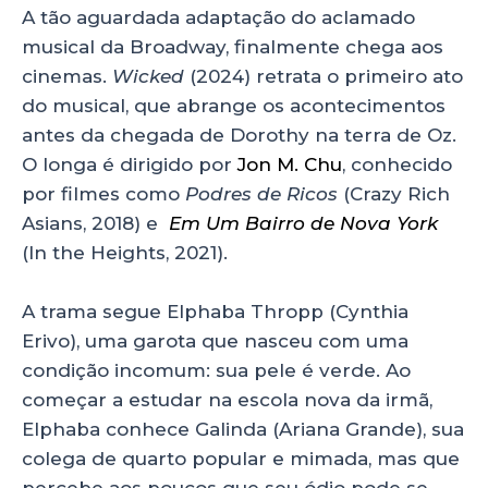
ts
e
e
re
A tão aguardada adaptação do aclamado
musical da Broadway, finalmente chega aos
A
b
dI
cinemas.
Wicked
(2024) retrata o primeiro ato
p
o
n
do musical, que abrange os acontecimentos
p
o
antes da chegada de Dorothy na terra de Oz.
k
O longa é dirigido por
Jon M. Chu
, conhecido
por filmes como
Podres de Ricos
(Crazy Rich
Asians, 2018) e
Em Um Bairro de Nova York
(In the Heights, 2021).
A trama segue Elphaba Thropp (Cynthia
Erivo), uma garota que nasceu com uma
condição incomum: sua pele é verde. Ao
começar a estudar na escola nova da irmã,
Elphaba conhece Galinda (Ariana Grande), sua
colega de quarto popular e mimada, mas que