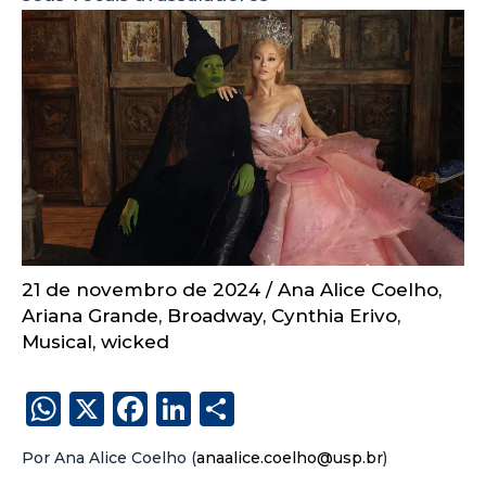
21 de novembro de 2024
/
Ana Alice Coelho
,
Ariana Grande
,
Broadway
,
Cynthia Erivo
,
Musical
,
wicked
W
X
F
Li
S
h
a
n
h
Por Ana Alice Coelho (
anaalice.coelho@usp.br
)
a
c
k
a