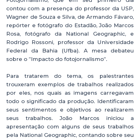
ts
e
e
re
contou com a presença do professor da USP,
A
b
dI
Wagner de Souza e Silva, de Armando Fávaro,
p
o
n
repórter e fotógrafo do Estadão, João Marcos
p
o
Rosa, fotógrafo da National Geographic, e
Rodrigo Rossoni, professor da Universidade
k
Federal da Bahia (Ufba). A mesa debateu
sobre o ”Impacto do fotojornalismo”.
Para tratarem do tema, os palestrantes
trouxeram exemplos de trabalhos realizados
por eles, nos quais as imagens carregavam
todo o significado da produção. Identificaram
seus sentimentos e objetivos ao realizarem
seus trabalhos. João Marcos iniciou a
apresentação com alguns de seus trabalhos
pela National Geographic, contando sobre seu