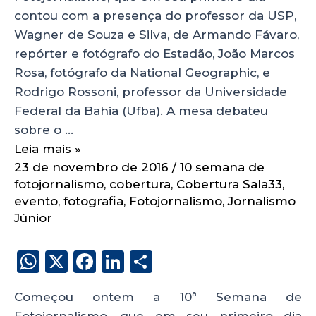
contou com a presença do professor da USP,
Wagner de Souza e Silva, de Armando Fávaro,
repórter e fotógrafo do Estadão, João Marcos
Rosa, fotógrafo da National Geographic, e
Rodrigo Rossoni, professor da Universidade
Federal da Bahia (Ufba). A mesa debateu
sobre o …
Leia mais »
23 de novembro de 2016
/
10 semana de
fotojornalismo
,
cobertura
,
Cobertura Sala33
,
evento
,
fotografia
,
Fotojornalismo
,
Jornalismo
Júnior
W
X
F
Li
S
h
a
n
h
Começou ontem a 10ª Semana de
a
c
k
a
Fotojornalismo, que em seu primeiro dia