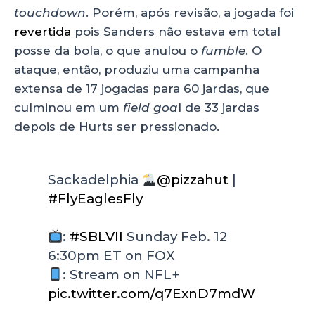
touchdown
. Porém, após revisão, a jogada foi
revertida
pois Sanders não estava em total
posse da bola, o que anulou o
fumble
. O
ataque, então, produziu uma campanha
extensa de 17 jogadas para 60 jardas, que
culminou em um
field goa
l de 33 jardas
depois de Hurts ser pressionado.
Sackadelphia
@pizzahut
|
#FlyEaglesFly
:
#SBLVII
Sunday Feb. 12
6:30pm ET on FOX
: Stream on NFL+
pic.twitter.com/q7ExnD7mdW