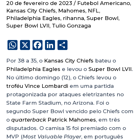
20 de fevereiro de 2023
/
Futebol Americano
,
Kansas City Chiefs
,
Mahomes
,
NFL
,
Philadelphia Eagles
,
rihanna
,
Super Bowl
,
Super Bowl LVII
,
Tulio Gonzaga
W
X
F
Li
S
h
a
n
h
Por 38 a 35, o
Kansas City Chiefs
bateu o
a
c
k
a
Philadelphia Eagles
e levou o
Super Bowl LVII
.
ts
e
e
re
No último domingo (12), o Chiefs levou o
A
b
dI
troféu Vince Lombardi
em uma partida
p
o
n
protagonizada por ataques eletrizantes no
p
o
State Farm Stadium, no Arizona. Foi o
segundo Super Bowl vencido pelo Chiefs com
k
o
quarterback
Patrick Mahomes
, em três
disputados. O camisa 15 foi premiado com o
MVP (
Most Valuable Player
, em português