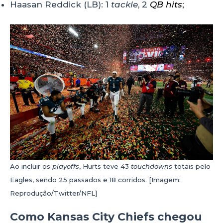
Haasan Reddick (LB): 1
tackle
, 2
QB hits
;
Ao incluir os
playoffs
, Hurts teve 43
touchdowns
totais pelo
Eagles, sendo 25 passados e 18 corridos. [Imagem:
Reprodução/Twitter/NFL]
Como Kansas City Chiefs chegou