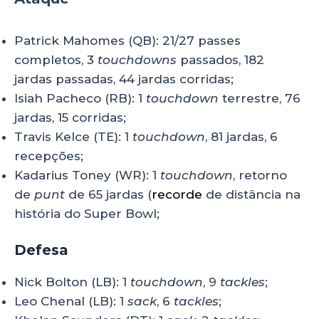
Patrick Mahomes (QB): 21/27 passes
completos, 3
touchdowns
passados, 182
jardas passadas, 44 jardas corridas;
Isiah Pacheco (RB): 1
touchdown
terrestre, 76
jardas, 15 corridas;
Travis Kelce (TE): 1
touchdown
, 81 jardas, 6
recepções;
Kadarius Toney (WR): 1
touchdown
, retorno
de
punt
de 65 jardas (
recorde
de distância na
história do Super Bowl;
Defesa
Nick Bolton (LB): 1
touchdown
, 9
tackles
;
Leo Chenal (LB): 1
sack
, 6
tackles
;