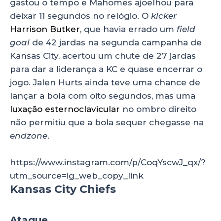
gastou o tempo e Mahomes ajoelhou para
deixar 11 segundos no relógio. O
kicker
Harrison Butker
, que havia errado um
field
goal
de 42 jardas na segunda campanha de
Kansas City, acertou um chute de 27 jardas
para dar a liderança a KC e quase encerrar o
jogo. Jalen Hurts ainda teve uma chance de
lançar a bola com oito segundos, mas uma
luxação esternoclavicular
no ombro direito
não permitiu que a bola sequer chegasse na
endzone
.
https://www.instagram.com/p/CoqYscwJ_qx/?
utm_source=ig_web_copy_link
Kansas City Chiefs
Ataque