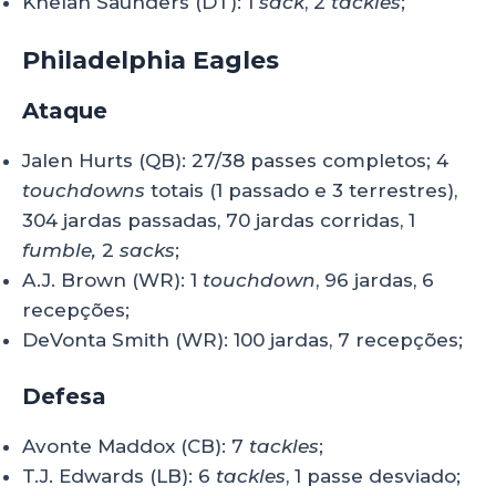
Khelan Saunders (DT): 1
sack
, 2
tackles
;
Philadelphia Eagles
Ataque
Jalen Hurts (QB): 27/38 passes completos; 4
touchdowns
totais (1 passado e 3 terrestres),
304 jardas passadas, 70 jardas corridas, 1
fumble,
2
sacks
;
A.J. Brown (WR): 1
touchdown
, 96 jardas, 6
recepções;
DeVonta Smith (WR): 100 jardas, 7 recepções;
Defesa
Avonte Maddox (CB): 7
tackles
;
T.J. Edwards (LB): 6
tackles
, 1 passe desviado;