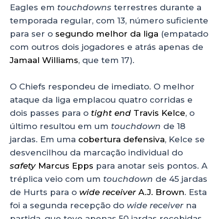
Eagles em
touchdowns
terrestres durante a
temporada regular, com 13, número suficiente
para ser o
segundo melhor da liga
(empatado
com outros dois jogadores e atrás apenas de
Jamaal Williams
, que tem 17).
O Chiefs respondeu de imediato. O melhor
ataque da liga emplacou quatro corridas e
dois passes para o
tight end
Travis Kelce
, o
último resultou em um
touchdown
de 18
jardas. Em uma
cobertura defensiva
, Kelce se
desvencilhou da marcação individual do
safety
Marcus Epps
para anotar seis pontos. A
tréplica veio com um
touchdown
de 45 jardas
de Hurts para o
wide receiver
A.J. Brown
. Esta
foi a segunda recepção do
wide receiver
na
partida, que teve apenas 50 jardas recebidas