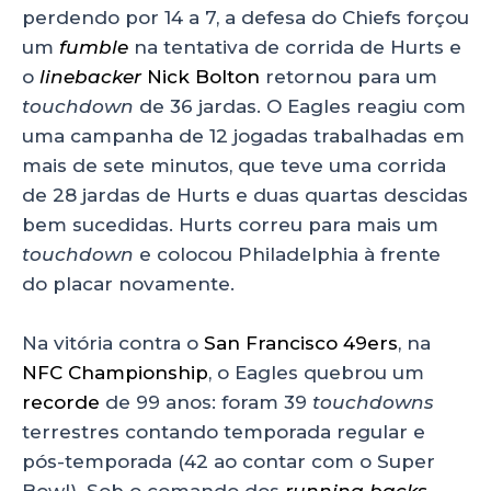
perdendo por 14 a 7, a defesa do Chiefs forçou
um
fumble
na tentativa de corrida de Hurts e
o
linebacker
Nick Bolton
retornou para um
touchdown
de 36 jardas. O Eagles reagiu com
uma campanha de 12 jogadas trabalhadas em
mais de sete minutos, que teve uma corrida
de 28 jardas de Hurts e duas quartas descidas
bem sucedidas. Hurts correu para mais um
touchdown
e colocou Philadelphia à frente
do placar novamente.
Na vitória contra o
San Francisco 49ers
, na
NFC Championship
, o Eagles quebrou um
recorde
de 99 anos: foram 39
touchdowns
terrestres contando temporada regular e
pós-temporada (42 ao contar com o Super
Bowl). Sob o comando dos
running backs