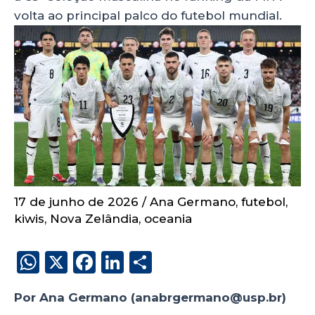
volta ao principal palco do futebol mundial.
17 de junho de 2026
/
Ana Germano
,
futebol
,
kiwis
,
Nova Zelândia
,
oceania
W
X
F
Li
S
h
a
n
h
Por Ana Germano (anabrgermano@usp.br)
a
c
k
a