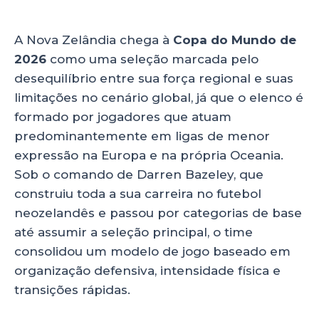
nova zelandia copa
ts
e
e
re
A
b
dI
A Nova Zelândia chega à
Copa do Mundo de
p
o
n
2026
como uma seleção marcada pelo
p
o
desequilíbrio entre sua força regional e suas
limitações no cenário global, já que o elenco é
k
formado por jogadores que atuam
predominantemente em ligas de menor
expressão na Europa e na própria Oceania.
Sob o comando de Darren Bazeley, que
construiu toda a sua carreira no futebol
neozelandês e passou por categorias de base
até assumir a seleção principal, o time
consolidou um modelo de jogo baseado em
organização defensiva, intensidade física e
transições rápidas.