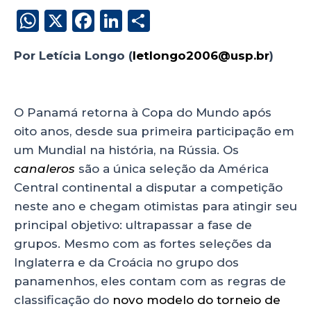
W
X
F
Li
S
h
a
n
h
Por Letícia Longo (
letlongo2006@usp.br
)
a
c
k
a
panamá
ts
e
e
re
A
b
dI
O Panamá retorna à Copa do Mundo após
p
o
n
oito anos, desde sua primeira participação em
p
o
um Mundial na história, na Rússia. Os
canaleros
são a única seleção da América
k
Central continental a disputar a competição
neste ano e chegam otimistas para atingir seu
principal objetivo: ultrapassar a fase de
grupos. Mesmo com as fortes seleções da
Inglaterra e da Croácia no grupo dos
panamenhos, eles contam com as regras de
classificação do
novo modelo do torneio de