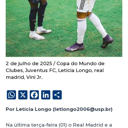
2 de julho de 2025
/
Copa do Mundo de
Clubes
,
Juventus FC
,
Letícia Longo
,
real
madrid
,
Vini Jr.
W
X
F
Li
S
h
a
n
h
Por Letícia Longo (letlongo2006@usp.br)
a
c
k
a
ts
e
e
re
Na última terça-feira (01) o Real Madrid e a