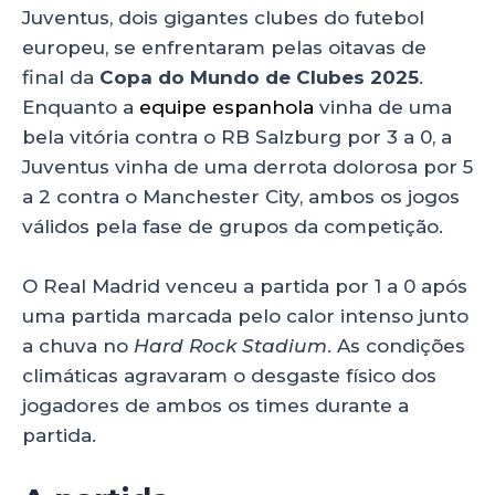
A
b
dI
Juventus, dois gigantes clubes do futebol
p
o
n
europeu, se enfrentaram pelas oitavas de
p
o
final da
Copa do Mundo de Clubes 2025
.
Enquanto a
equipe espanhola
vinha de uma
k
bela vitória contra o RB Salzburg por 3 a 0, a
Juventus vinha de uma derrota dolorosa por 5
a 2 contra o Manchester City, ambos os jogos
válidos pela fase de grupos da competição.
O Real Madrid venceu a partida por 1 a 0 após
uma partida marcada pelo calor intenso junto
a chuva no
Hard Rock Stadium
. As condições
climáticas agravaram o desgaste físico dos
jogadores de ambos os times durante a
partida.