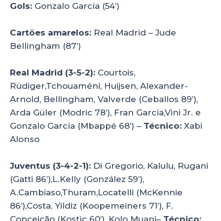
Gols:
Gonzalo García (54’)
Cartões amarelos:
Real Madrid – Jude
Bellingham (87’)
Real Madrid (3-5-2):
Courtois,
Rüdiger,Tchouaméni, Huijsen, Alexander-
Arnold, Bellingham, Valverde (Ceballos 89’),
Arda Güler (Modric 78’), Fran García,Vini Jr. e
Gonzalo García (Mbappé 68’) –
Técnico:
Xabi
Alonso
Juventus (3-4-2-1):
Di Gregorio, Kalulu, Rugani
(Gatti 86’),L.Kelly (González 59’),
A.Cambiaso,Thuram,Locatelli (McKennie
86’),Costa, Yildiz (Koopemeiners 71’), F.
Conceição (Kostìc 60’), Kolo Muani–
Técnico: