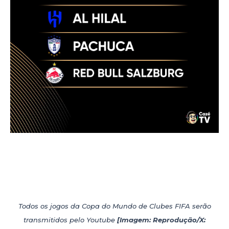
Todos os jogos da Copa do Mundo de Clubes FIFA serão
transmitidos pelo Youtube
[Imagem: Reprodução/X: