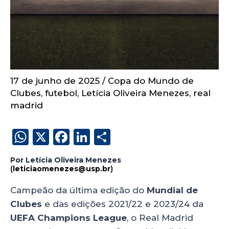
17 de junho de 2025
/
Copa do Mundo de
Clubes
,
futebol
,
Letícia Oliveira Menezes
,
real
madrid
W
X
F
Li
S
h
a
n
h
Por Letícia Oliveira Menezes
a
c
k
a
(
leticiaomenezes@usp.br
)
ts
e
e
re
Campeão da última edição do
Mundial de
A
b
dI
Clubes
e das edições 2021/22 e 2023/24 da
p
o
n
UEFA Champions League
, o Real Madrid