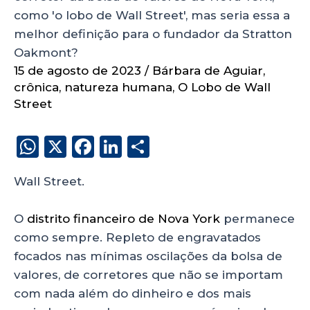
como 'o lobo de Wall Street', mas seria essa a
melhor definição para o fundador da Stratton
Oakmont?
15 de agosto de 2023
/
Bárbara de Aguiar
,
crônica
,
natureza humana
,
O Lobo de Wall
Street
W
X
F
Li
S
h
a
n
h
Wall Street.
a
c
k
a
ts
e
e
re
O
distrito financeiro de Nova York
permanece
A
b
dI
como sempre. Repleto de engravatados
p
o
n
focados nas mínimas oscilações da bolsa de
p
o
valores, de corretores que não se importam
com nada além do dinheiro e dos mais
k