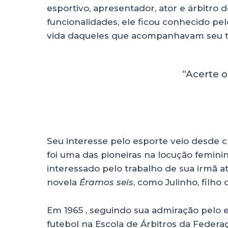
esportivo, apresentador, ator e árbitro d
A
b
dI
funcionalidades, ele ficou conhecido pe
p
o
n
vida daqueles que acompanhavam seu t
p
o
k
“Acerte o
Seu interesse pelo esporte veio desde c
foi uma das pioneiras na locução feminin
interessado pelo trabalho de sua irmã atr
novela
Éramos seis
, como Julinho, filho
Em 1965 , seguindo sua admiração pelo 
futebol na Escola de Árbitros da Federa