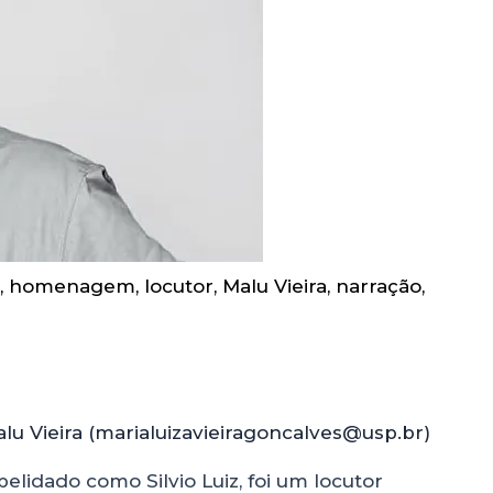
,
homenagem
,
locutor
,
Malu Vieira
,
narração
,
lu Vieira (marialuizavieiragoncalves@usp.br)
elidado como Silvio Luiz, foi um locutor