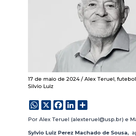
17 de maio de 2024
/
Alex Teruel
,
futebol
Silvio Luiz
W
X
F
Li
S
h
a
n
h
Por Alex Teruel (alexteruel@usp.br) e Ma
a
c
k
a
ts
e
e
re
Sylvio Luiz Perez Machado de Sousa,
ap