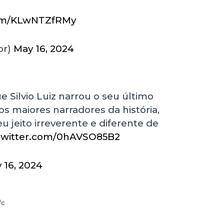
com/KLwNTZfRMy
or)
May 16, 2024
e Silvio Luiz narrou o seu último
dos maiores narradores da história,
 jeito irreverente e diferente de
.twitter.com/0hAVSO85B2
 16, 2024
fc