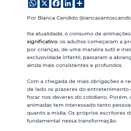
W
X
F
Li
S
h
a
n
h
Por Bianca Candido (biancasantoscand
a
c
k
a
ts
e
e
re
Na atualidade, o consumo de animações 
A
b
dI
significativo
, os adultos começaram a p
p
o
n
por crianças, de uma maneira sutil e i
p
o
exclusividade infantil, passaram a abran
ainda mais consistentes e profundos.
k
Com a chegada de mais obrigações e res
de lado os prazeres do entretenimento
focar nos deveres do cotidiano. Porém, 
animadas tem interessado tanto pessoa
quanto a mídia. Os próprios escritore
fundamental nessa transformação.