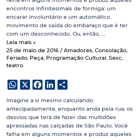
encontros infinitesimais de formiga: um
encarar involuntário e um automático
movimento de saída do embaraço que é ter
com um desconhecido. Ou, então, …
Leia mais »
25 de maio de 2016
/
Amadores
,
Consolação
,
Feriado
,
Peça
,
Programação Cultural
,
Sesc
,
teatro
W
X
F
Li
S
h
a
n
h
Imagine a si mesmo calculando
a
c
k
a
antecipadamente, enquanto anda pela rua, os
ts
e
e
re
desvios que terá de fazer das multidões
A
b
dI
apressadas nas calçadas de São Paulo. Você
p
o
n
falha em alguns momentos e produz aqueles