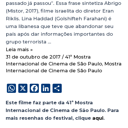
passado já passou”. Essa frase sintetiza Abrigo
(Mistor, 2017), filme israelita do diretor Eran
Riklis. Lina Haddad (Golshifteh Farahani) é
uma libanesa que teve que abandonar seu
país após dar informações importantes do
grupo terrorista …
Leia mais »
31 de outubro de 2017
/
41ª Mostra
Internacional de Cinema de São Paulo
,
Mostra
Internacional de Cinema de São Paulo
W
X
F
Li
S
h
a
n
h
Este filme faz parte da 41ª Mostra
a
c
k
a
Internacional de Cinema de São Paulo. Para
ts
e
e
re
mais resenhas do festival, clique
aqui
.
A
b
dI