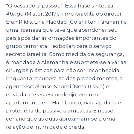
p
o
n
“O passado já passou”. Essa frase sintetiza
p
o
Abrigo
(Mistor, 2017), filme israelita do diretor
Eran Riklis. Lina Haddad (Golshifteh Farahani) é
k
uma libanesa que teve que abandonar seu
país após dar informações importantes do
grupo terrorista Hezbollah para o serviço
secreto israelita. Como medida de segurança,
é mandada à Alemanha e submete-se a várias
cirurgias plásticas para não ser reconhecida.
Enquanto recupera-se dos procedimentos, a
agente israelense Naomi (Neta Riskin) é
enviada ao seu esconderijo, em um
apartamento em Hamburgo, para ajudá-la e
protegê-la de possíveis ameaças. É nesse
cenário que as duas aproximam-se e uma
relação de intimidade é criada.