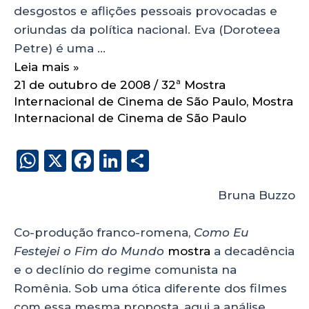
desgostos e aflições pessoais provocadas e
oriundas da política nacional. Eva (Doroteea
Petre) é uma …
Leia mais »
21 de outubro de 2008
/
32ª Mostra
Internacional de Cinema de São Paulo
,
Mostra
Internacional de Cinema de São Paulo
W
X
F
Li
S
h
a
n
h
Bruna Buzzo
a
c
k
a
ts
e
e
re
Co-produção franco-romena,
Como Eu
A
b
dI
Festejei o Fim do Mundo
mostra
a decadência
p
o
n
e o declínio do regime comunista na
p
o
Romênia. Sob uma ótica diferente dos filmes
com essa mesma proposta, aqui a análise