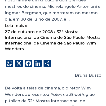
mestres do cinema: Michelangelo Antonioni e
Ingmar Bergman, que morreram no mesmo
dia, em 30 de julho de 2007, e …
Leia mais »
27 de outubro de 2008
/
32ª Mostra
Internacional de Cinema de São Paulo
,
Mostra
Internacional de Cinema de São Paulo
,
Wim
Wenders
W
X
F
Li
S
h
a
n
h
Bruna Buzzo
a
c
k
a
ts
e
e
re
De volta à telas de cinema, o diretor Wim
A
b
dI
Wenders apresentou
Palermo Shooting
ao
p
o
n
público da 32ª Mostra
Internacional de