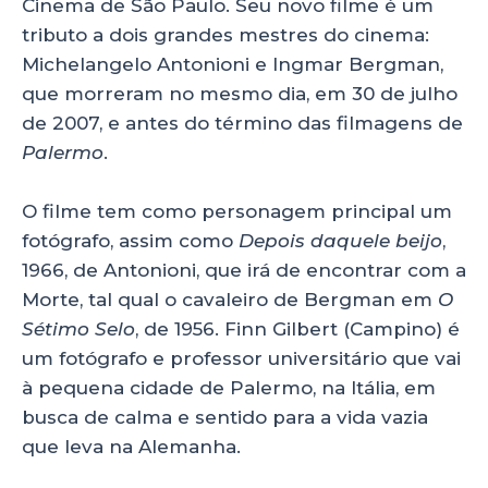
p
o
Cinema de São Paulo. Seu novo filme é um
tributo a dois grandes mestres do cinema:
k
Michelangelo Antonioni e Ingmar Bergman,
que morreram no mesmo dia, em 30 de julho
de 2007, e antes do término das filmagens de
Palermo
.
O filme tem como personagem principal um
fotógrafo, assim como
Depois daquele beijo
,
1966, de Antonioni, que irá de encontrar com a
Morte, tal qual o cavaleiro de Bergman em
O
Sétimo Selo
, de 1956. Finn Gilbert (Campino) é
um fotógrafo e professor universitário que vai
à pequena cidade de Palermo, na Itália, em
busca de calma e sentido para a vida vazia
que leva na Alemanha.