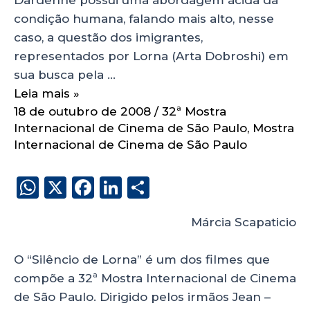
condição humana, falando mais alto, nesse
caso, a questão dos imigrantes,
representados por Lorna (Arta Dobroshi) em
sua busca pela …
Leia mais »
18 de outubro de 2008
/
32ª Mostra
Internacional de Cinema de São Paulo
,
Mostra
Internacional de Cinema de São Paulo
W
X
F
Li
S
h
a
n
h
Márcia Scapaticio
a
c
k
a
ts
e
e
re
O “Silêncio de Lorna” é um dos filmes que
A
b
dI
compõe a 32ª Mostra Internacional de Cinema
p
o
n
de São Paulo. Dirigido pelos irmãos Jean –