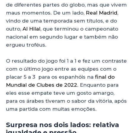
p
o
n
de diferentes partes do globo, mas que vivem
p
o
maus momentos. De um lado,
Real Madrid
,
vindo de uma temporada sem títulos, e do
k
outro,
Al Hilal
, que terminou o campeonato
nacional em segundo lugar e também não
ergueu troféus.
O resultado do jogo foi 1 a 1 e fez um contraste
com o último jogo entre as equipes com o
placar 5 a 3 para os espanhóis na
final do
Mundial de Clubes de 2022
. Enquanto para
eles esse empate teve um gosto amargo,
para os árabes tiveram o sabor da vitória, após
uma partida com muitas emoções.
Surpresa nos dois lados: relativa
igualdade e pressão