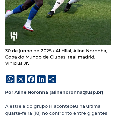
30 de junho de 2025
/
Al Hilal
,
Aline Noronha
,
Copa do Mundo de Clubes
,
real madrid
,
Vinícius Jr.
W
X
F
Li
S
h
a
n
h
Por Aline Noronha (alinenoronha@usp.br)
a
c
k
a
ts
e
e
re
A estreia do grupo H aconteceu na última
A
b
dI
quarta-feira (18) no confronto entre gigantes