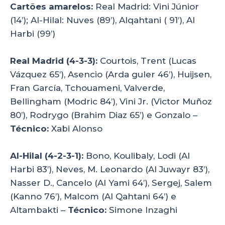
Cartões amarelos:
Real Madrid: Vini Júnior
(14’); Al-Hilal: Nuves (89’), Alqahtani ( 91’), Al
Harbi (99’)
Real Madrid (4-3-3):
Courtois, Trent (Lucas
Vázquez 65’), Asencio (Arda guler 46’), Huijsen,
Fran García, Tchouameni, Valverde,
Bellingham (Modric 84’), Vini Jr. (Victor Muñoz
80’), Rodrygo (Brahim Diaz 65’) e Gonzalo –
Técnico:
Xabi Alonso
Al-Hilal (4-2-3-1):
Bono, Koulibaly, Lodi (Al
Harbi 83’), Neves, M. Leonardo (Al Juwayr 83’),
Nasser D., Cancelo (Al Yami 64’), Sergej, Salem
(Kanno 76’), Malcom (Al Qahtani 64’) e
Altambakti –
Técnico:
Simone Inzaghi