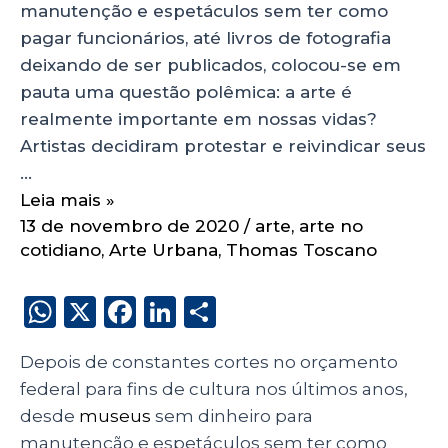
manutenção e espetáculos sem ter como
pagar funcionários, até livros de fotografia
deixando de ser publicados, colocou-se em
pauta uma questão polêmica: a arte é
realmente importante em nossas vidas?
Artistas decidiram protestar e reivindicar seus
…
Leia mais »
13 de novembro de 2020
/
arte
,
arte no
cotidiano
,
Arte Urbana
,
Thomas Toscano
W
X
F
Li
S
h
a
n
h
Depois de constantes cortes no orçamento
a
c
k
a
federal para fins de cultura nos últimos anos,
ts
e
e
re
desde
museus
sem dinheiro para
A
b
dI
manutenção e espetáculos sem ter como