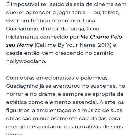
p
o
n
É impossível ter saído da sala de cinema sem
p
o
querer aprender a jogar tênis — ou, talvez,
k
viver um triângulo amoroso. Luca
Guadagnino, diretor do longa, ficou
inicialmente conhecido por
Me Chame Pelo
seu Nome
(Call me By Your Name, 2017) e,
desde então, vem crescendo no cenário
hollywoodiano.
Com obras emocionantes e polêmicas,
Guadagnino já se aventurou no suspense, no
horror e no drama, e sempre se apropria da
estética como elemento essencial. A arte, os
figurinos, a ambientação e a música de suas
obras são minuciosamente calculadas para
imergir o espectador nas narrativas de seus
filmes.