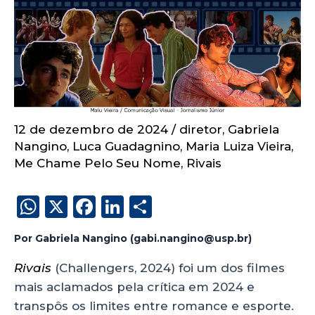
12 de dezembro de 2024
/
diretor
,
Gabriela
Nangino
,
Luca Guadagnino
,
Maria Luiza Vieira
,
Me Chame Pelo Seu Nome
,
Rivais
W
X
F
Li
S
h
a
n
h
Por Gabriela Nangino (gabi.nangino@usp.br)
a
c
k
a
ts
e
e
re
Rivais
(Challengers, 2024) foi um dos filmes
mais aclamados pela crítica em 2024 e
A
b
dI
transpôs os limites entre romance e esporte.