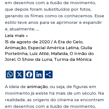
em desenhos com a ilusão de movimento,
que depois foram substituídos por fotos,
gerando os filmes como os conhecemos. Esse
estilo teve anos para se aprimorar e expandir
e, atualmente, …
Leia mais »
15 de agosto de 2020
/
A Era do Gelo
,
Animação
,
Especial América Latina
,
Giulia
Portelinha
,
Luiz Attié
,
Mafalda
,
O Irmão do
Jorel
,
O Show da Luna
,
Turma da Mônica
W
X
F
Li
S
h
a
n
h
A ideia de
animação
, ou seja, de figuras em
a
c
k
a
movimento já existe há mais de um século. Na
ts
e
e
re
realidade, as origens do cinema se encontram
A
b
dI
em desenhos com a ilusão de movimento,