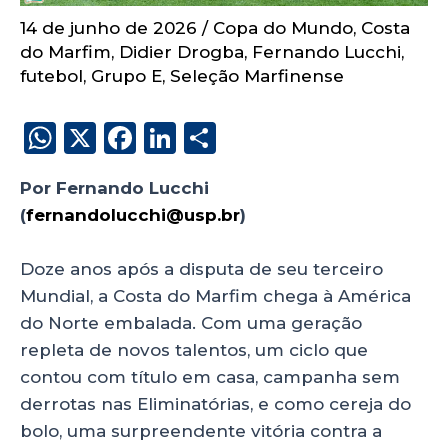
14 de junho de 2026
/
Copa do Mundo
,
Costa
do Marfim
,
Didier Drogba
,
Fernando Lucchi
,
futebol
,
Grupo E
,
Seleção Marfinense
W
X
F
Li
S
h
a
n
h
Por Fernando Lucchi
a
c
k
a
(
fernandolucchi@usp.br
)
costa do marfim
ts
e
e
re
A
b
dI
Doze anos após a disputa de seu terceiro
p
o
n
Mundial, a Costa do Marfim chega à América
p
o
do Norte embalada. Com uma geração
repleta de novos talentos, um ciclo que
k
contou com título em casa, campanha sem
derrotas nas Eliminatórias, e como cereja do
bolo, uma surpreendente vitória contra a