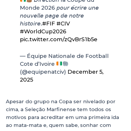
Monde 2026 𝘱𝘰𝘶𝘳 𝘦́𝘤𝘳𝘪𝘳𝘦 𝘶𝘯𝘦
𝘯𝘰𝘶𝘷𝘦𝘭𝘭𝘦 𝘱𝘢𝘨𝘦 𝘥𝘦 𝘯𝘰𝘵𝘳𝘦
𝘩𝘪𝘴𝘵𝘰𝘪𝘳𝘦.
#FIF
#CIV
#WorldCup2026
pic.twitter.com/zQvBrS1b5e
— Équipe Nationale de Football
Cote d’Ivoire
(@equipenatciv)
December 5,
2025
Apesar do grupo na Copa ser nivelado por
cima, a Seleção Marfinense tem todos os
motivos para acreditar em uma primeira ida
ao mata-mata e, quem sabe, sonhar com