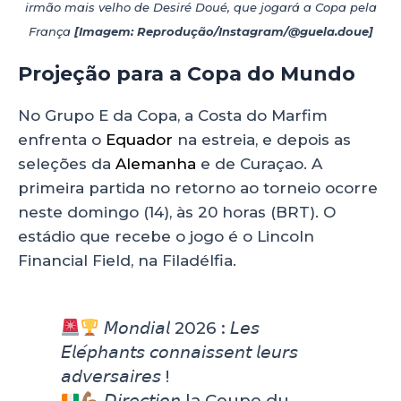
irmão mais velho de Desiré Doué, que jogará a Copa pela
França
[Imagem: Reprodução/Instagram/@guela.doue]
Projeção para a Copa do Mundo
No Grupo E da Copa, a Costa do Marfim
enfrenta o
Equador
na estreia, e depois as
seleções da
Alemanha
e de Curaçao. A
primeira partida no retorno ao torneio ocorre
neste domingo (14), às 20 horas (BRT). O
estádio que recebe o jogo é o Lincoln
Financial Field, na Filadélfia.
𝘔𝘰𝘯𝘥𝘪𝘢𝘭 2026 : 𝘓𝘦𝘴
𝘌́𝘭𝘦́𝘱𝘩𝘢𝘯𝘵𝘴 𝘤𝘰𝘯𝘯𝘢𝘪𝘴𝘴𝘦𝘯𝘵 𝘭𝘦𝘶𝘳𝘴
𝘢𝘥𝘷𝘦𝘳𝘴𝘢𝘪𝘳𝘦𝘴 !
𝘋𝘪𝘳𝘦𝘤𝘵𝘪𝘰𝘯 la Coupe du