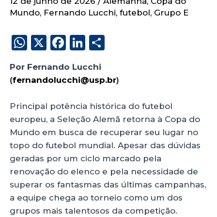
12 de junho de 2026
/
Alemanha
,
Copa do
Mundo
,
Fernando Lucchi
,
futebol
,
Grupo E
W
X
F
Li
S
h
a
n
h
Por Fernando Lucchi
a
c
k
a
(
fernandolucchi@usp.br
)
alemanha
ts
e
e
re
A
b
dI
Principal potência histórica do futebol
p
o
n
europeu, a Seleção Alemã retorna à Copa do
p
o
Mundo em busca de recuperar seu lugar no
topo do futebol mundial. Apesar das dúvidas
k
geradas por um ciclo marcado pela
renovação do elenco e pela necessidade de
superar os fantasmas das últimas campanhas,
a equipe chega ao torneio como um dos
grupos mais talentosos da competição.