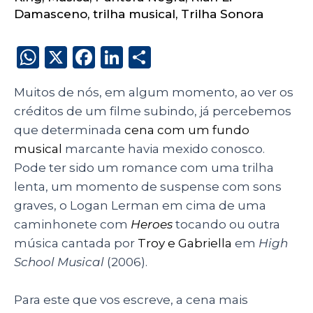
Damasceno
,
trilha musical
,
Trilha Sonora
W
X
F
Li
S
h
a
n
h
Muitos de nós, em algum momento, ao ver os
a
c
k
a
créditos de um filme subindo, já percebemos
ts
e
e
re
que determinada
cena com um fundo
A
b
dI
musical
marcante havia mexido conosco.
p
o
n
Pode ter sido um romance com uma trilha
p
o
lenta, um momento de suspense com sons
graves, o Logan Lerman em cima de uma
k
caminhonete com
Heroes
tocando ou outra
música cantada por
Troy e Gabriella
em
High
School Musical
(2006).
Para este que vos escreve, a cena mais